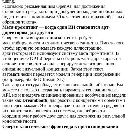
tuning.
«Согласно рекомендациям OpenAI, для достижения
стабильного результата при дообучении модели необходимо
подготовить как минимум 50 качественных и разнообразных
образцов текста».
Мета-промптинг — когда один ИИ становится арт-
директором для другого
Современная визуализация контента требует
масштабируемости и стилистического единства. Вместо того
чтобы вручную описывать каждую иллюстрацию,
архитекторы ИИ используют систему мета-промптинга. В
этой цепочке GPT-4 берет на себя роль «арт-директора»: на
основе тезисов статьи она генерирует детализированное
описание визуальной концепции. Затем этот текст
автоматически передается модели генерации изображений
(например, Stable Diffusion XL).
Такая архитектура обладает исключительной гибкостью. Вы
можете не только настраивать параметры генерации через
API, но и внедрять специализированные дообученные модели,
такие как
Dreambooth
, для работы с конкретными объектами
или персонажами. Это превращает пользователя из рядового
исполнителя в архитектора системы, где нейросети
координируют работу друг друга для достижения визуальной
консистентности.
Смерть классического фронтенда в прототипировании