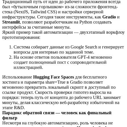
Традиционный путь от идеи до рабочего приложения всегда
был «бутылочным горлышком» из-за сложности фронтенд-
стека (NextJS, Tailwind CSS) и настройки серверной
инфраструктуры. Сегодня такие инструменты, как
Gradio
и
Streamlit
, позволяют разработчикам на Python создавать
интерфейсы за считанные минуты.
Яркий пример такой автоматизации — двухэтапный воркфлоу
прототипирования:
Система собирает данные из Google Search и генерирует
вопросы для интервью по заданной теме.
На основе ответов пользователя GPT-4 мгновенно
создает полноценный пост с сопроводительной
иллюстрацией.
Использование
Hugging Face Spaces
для бесплатного
хостинга и параметра share=True в Gradio позволяет
мгновенно превратить локальный скрипт в доступный по
ссылке продукт. Скорость проверки гипотез выросла на
порядки: теперь путь от концепта до рабочего URL занимает
минуты, делая классическую веб-разработку избыточной на
этапе R&D.
Парадокс обратной связи — человек как финальный
фильтр
Несмотря на глубокую автоматизацию, роль человека не