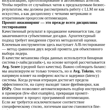
визуализацию, прототипирование и автономных агентов.
Чтобы перейти от случайных чатов к предсказуемым бизнес-
результатам, мы должны рассматривать работу с LLM не как
искусство, а как дисциплину с четкими метриками и
итеративным процессом оптимизации.
Промпт-инжиниринг — это прежде всего дисциплина
тестирования
Качественный результат в продакшене начинается там, где
заканчиваются субъективные догадки. Архитектурный
подход требует внедрения строгих методологий оценки.
Ключевым инструментом здесь выступает A/B-тестирование
— метод сравнения двух версий промпта для объективного
выбора лидера.
В качестве механизма сбора данных используется бинарная
система («лайк/дизлайк»), на основе которой рассчитывается
Avg. Score
(средний балл качества). Важно соблюдать баланс:
мы анализируем не только точность, но и
Avg. Tokens
, что
напрямую влияет на инференс-косты и задержки (latency)
системы. Когда ручная итерация достигает предела
эффективности, на сцену выходят такие фреймворки, как
DSPy
. Они позволяют автоматизировать подбор инструкций
и примеров (few-shot examples), превращая промпт-
инжиниринг в процесс программной оптимизации.
Если же требуется исключительное соответствие
специфическому стилю, логичным шагом становится fine-