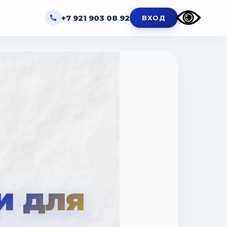
+7 921 903 08 92
ВХОД
и для