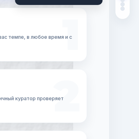
1
вас темпе, в любое время и с
2
ичный куратор проверяет