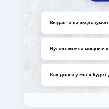
Выдаете ли вы докумен
Да, СОБТЕХ — это лицензиров
Нужен ли мне мощный к
и дипломного проекта вы пол
образца.
Нет. Все вычисления происход
Как долго у меня будет 
потребуется только стабильны
Доступ к видеоматериалам кур
закрытому комьюнити выпускн