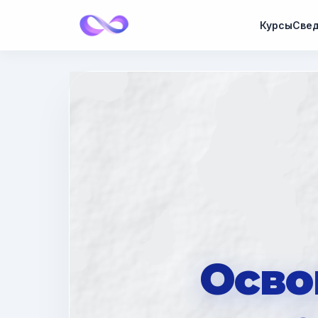
Курсы
Свед
Осво