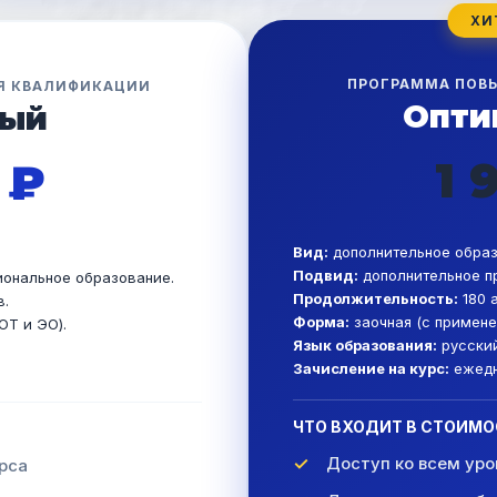
ПРОГРАММА ПОВ
Я КВАЛИФИКАЦИИ
Опти
вый
1 
 ₽
Вид:
дополнительное образ
.
Подвид:
дополнительное п
ональное образование.
Продолжительность:
180 а
в.
Форма:
заочная (с примене
ОТ и ЭО).
Язык образования:
русский
Зачисление на курс:
ежедн
ЧТО ВХОДИТ В СТОИМО
Доступ ко всем уро
рса