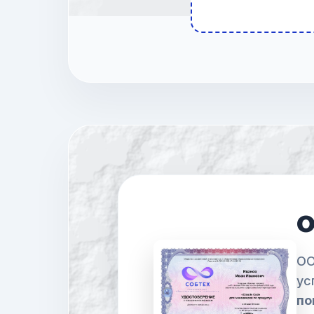
О
ОО
ус
по