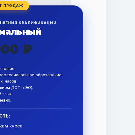
ЫШЕНИЯ КВАЛИФИКАЦИИ
мальный
900 ₽
ование.
рофессиональное образование.
к. часов.
нием ДОТ и ЭО).
 язык.
евно.
СТЬ:
кам курса