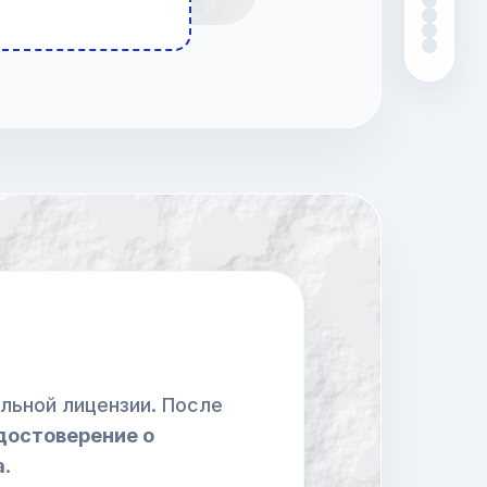
льной лицензии. После
достоверение о
а
.