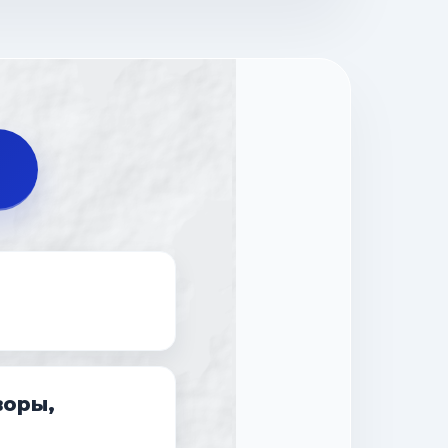
воры,