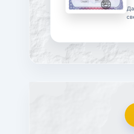
Да
св