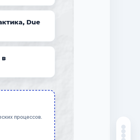
актика, Due
 в
еских процессов.
Программа