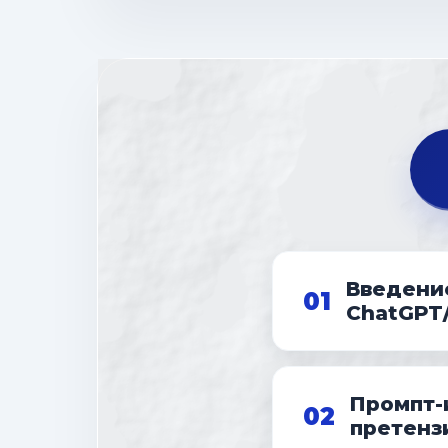
Введение
01
ChatGPT
Промпт-
02
претенз