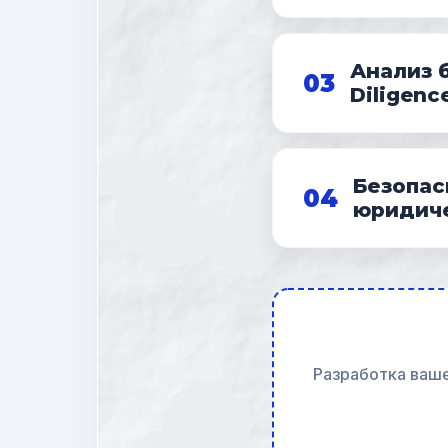
Анализ 
03
Diligenc
Безопас
04
юридиче
Разработка ваше